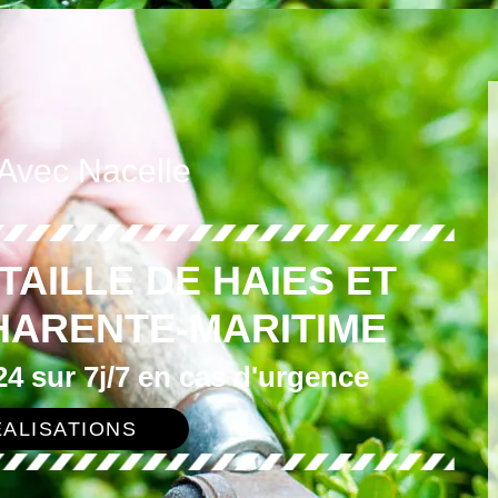
 Avec Nacelle
TAILLE DE HAIES ET
HARENTE-MARITIME
4 sur 7j/7 en cas d'urgence
ALISATIONS