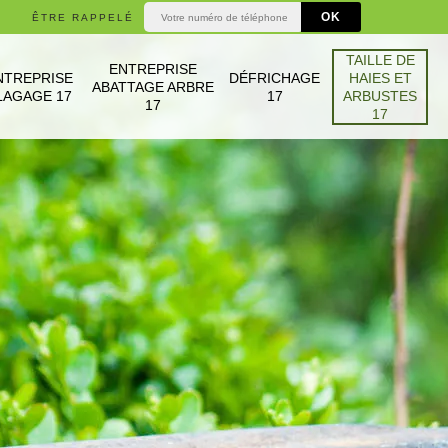
ÊTRE RAPPELÉ
TAILLE DE
ENTREPRISE
NTREPRISE
DÉFRICHAGE
HAIES ET
ABATTAGE ARBRE
LAGAGE 17
17
ARBUSTES
17
17