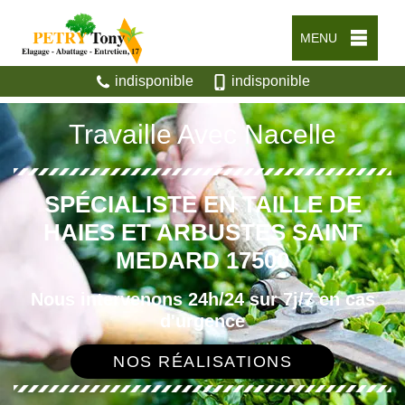
MENU
indisponible
indisponible
Travaille Avec Nacelle
SPÉCIALISTE EN TAILLE DE
HAIES ET ARBUSTES SAINT
MEDARD 17500
Nous intervenons 24h/24 sur 7j/7 en cas
d'urgence
NOS RÉALISATIONS