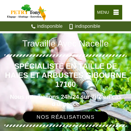
MENU
indisponible
indisponible
Travaille Avec Nacelle
SPÉCIALISTE EN TAILLE DE
HAIES ET ARBUSTES GIBOURNE
17160
Nous intervenons 24h/24 sur 7j/7 en cas
d'urgence
NOS RÉALISATIONS