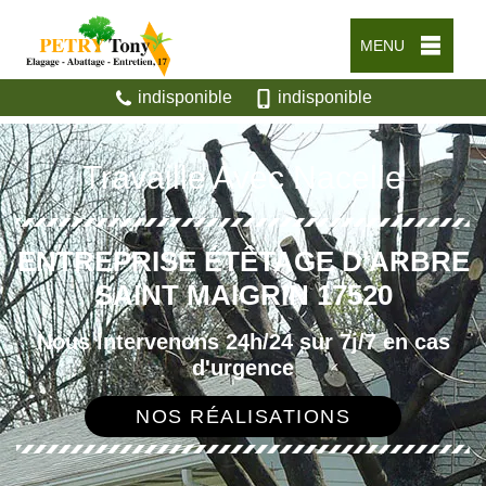
MENU
indisponible
indisponible
Travaille Avec Nacelle
ENTREPRISE ÉTÊTAGE D'ARBRE
SAINT MAIGRIN 17520
Nous intervenons 24h/24 sur 7j/7 en cas
d'urgence
NOS RÉALISATIONS