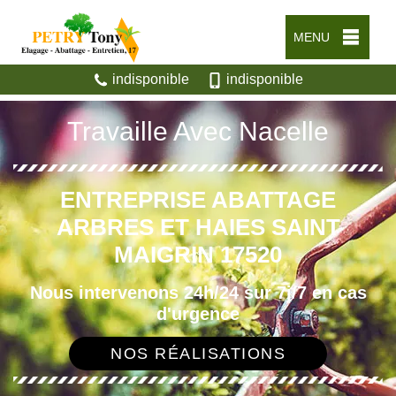
MENU
indisponible
indisponible
Travaille Avec Nacelle
ENTREPRISE ABATTAGE
ARBRES ET HAIES SAINT
MAIGRIN 17520
Nous intervenons 24h/24 sur 7j/7 en cas
d'urgence
NOS RÉALISATIONS