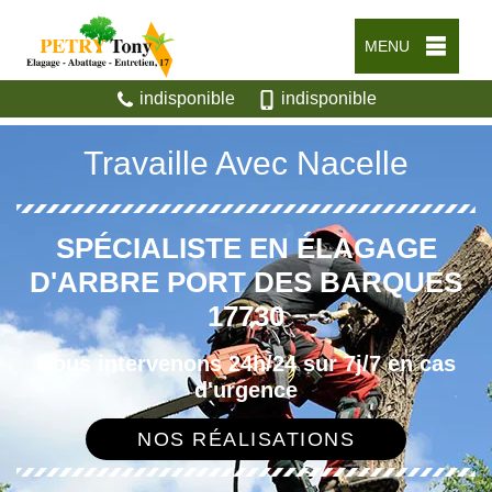
MENU
indisponible
indisponible
Travaille Avec Nacelle
SPÉCIALISTE EN ÉLAGAGE
D'ARBRE PORT DES BARQUES
17730
Nous intervenons 24h/24 sur 7j/7 en cas
d'urgence
NOS RÉALISATIONS