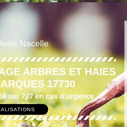
 Avec Nacelle
AGE ARBRES ET HAIES
BARQUES 17730
4 sur 7j/7 en cas d'urgence
ALISATIONS