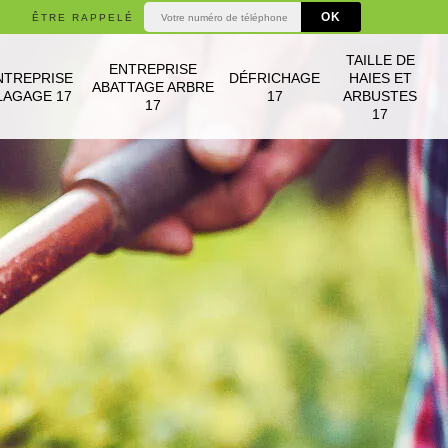
ÊTRE RAPPELÉ
TAILLE DE
ENTREPRISE
NTREPRISE
DÉFRICHAGE
HAIES ET
ABATTAGE ARBRE
LAGAGE 17
17
ARBUSTES
17
17