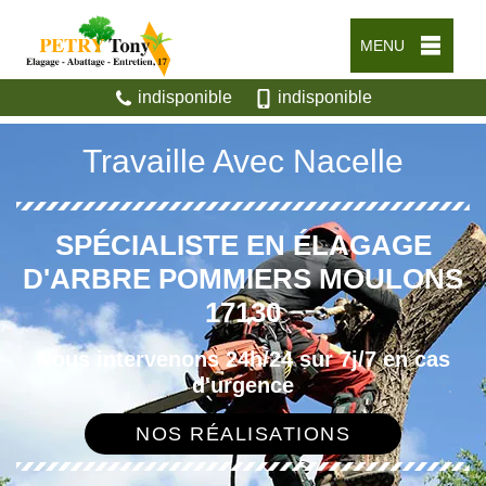
MENU
indisponible
indisponible
Travaille Avec Nacelle
SPÉCIALISTE EN ÉLAGAGE
D'ARBRE POMMIERS MOULONS
17130
Nous intervenons 24h/24 sur 7j/7 en cas
d'urgence
NOS RÉALISATIONS