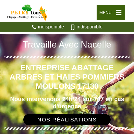
MENU
indisponible
indisponible
Travaille Avec Nacelle
ENTREPRISE ABATTAGE
ARBRES ET HAIES POMMIERS
MOULONS 17130
Nous intervenons 24h/24 sur 7j/7 en cas
d'urgence
NOS RÉALISATIONS