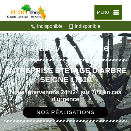
MENU
indisponible
indisponible
Travaille Avec Nacelle
ENTREPRISE ÉTÊTAGE D'ARBRE
SEIGNE 17510
Nous intervenons 24h/24 sur 7j/7 en cas
d'urgence
NOS RÉALISATIONS