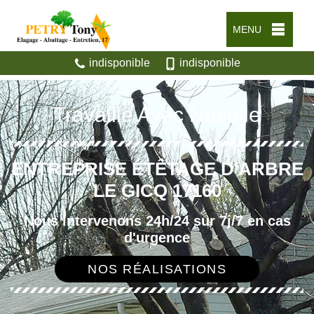
MENU
indisponible
indisponible
Travaille Avec Nacelle
ENTREPRISE ÉTÊTAGE D'ARBRE
LE GICQ 17160
Nous intervenons 24h/24 sur 7j/7 en cas
d'urgence
NOS RÉALISATIONS