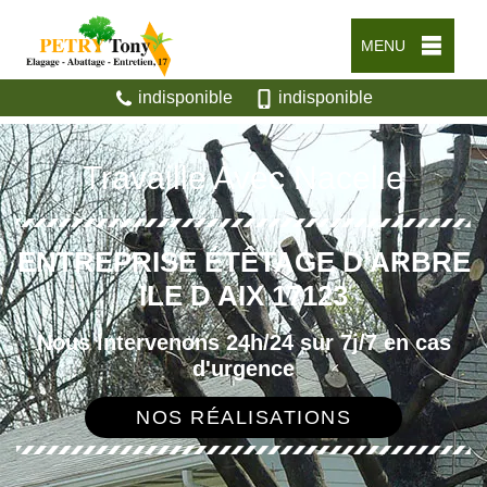
MENU
indisponible
indisponible
Travaille Avec Nacelle
ENTREPRISE ÉTÊTAGE D'ARBRE
ILE D AIX 17123
Nous intervenons 24h/24 sur 7j/7 en cas
d'urgence
NOS RÉALISATIONS