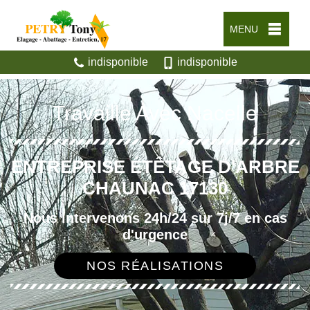
MENU
indisponible
indisponible
Travaille Avec Nacelle
ENTREPRISE ÉTÊTAGE D'ARBRE
CHAUNAC 17130
Nous intervenons 24h/24 sur 7j/7 en cas
d'urgence
NOS RÉALISATIONS