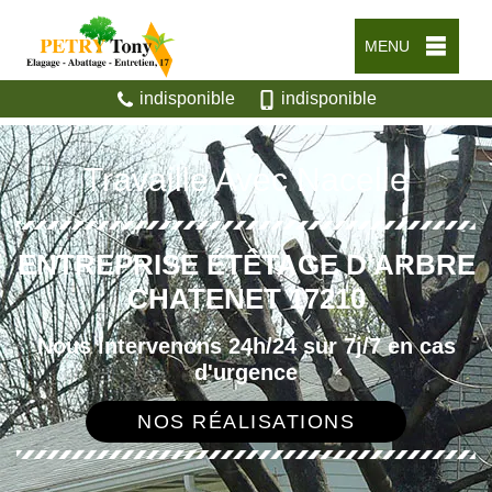
MENU
indisponible
indisponible
Travaille Avec Nacelle
ENTREPRISE ÉTÊTAGE D'ARBRE
CHATENET 17210
Nous intervenons 24h/24 sur 7j/7 en cas
d'urgence
NOS RÉALISATIONS