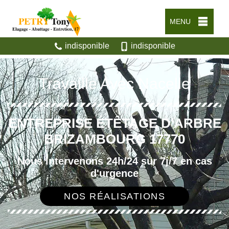
MENU
indisponible
indisponible
Travaille Avec Nacelle
ENTREPRISE ÉTÊTAGE D'ARBRE
BRIZAMBOURG 17770
Nous intervenons 24h/24 sur 7j/7 en cas
d'urgence
NOS RÉALISATIONS