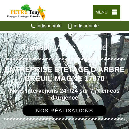
MENU
indisponible
indisponible
Travaille Avec Nacelle
ENTREPRISE ÉTÊTAGE D'ARBRE
BREUIL MAGNE 17870
Nous intervenons 24h/24 sur 7j/7 en cas
d'urgence
NOS RÉALISATIONS