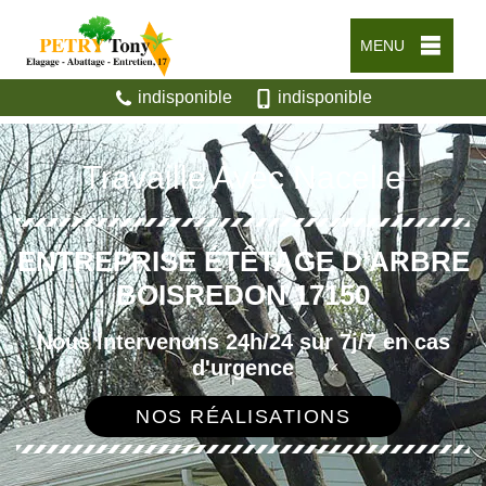
MENU
indisponible
indisponible
Travaille Avec Nacelle
ENTREPRISE ÉTÊTAGE D'ARBRE
BOISREDON 17150
Nous intervenons 24h/24 sur 7j/7 en cas
d'urgence
NOS RÉALISATIONS