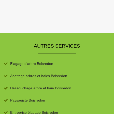
AUTRES SERVICES
Elagage d'arbre Boisredon
Abattage arbres et haies Boisredon
Dessouchage arbre et haie Boisredon
Paysagiste Boisredon
Entreprise élagage Boisredon