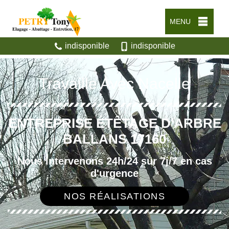
MENU
indisponible
indisponible
Travaille Avec Nacelle
ENTREPRISE ÉTÊTAGE D'ARBRE
BALLANS 17160
Nous intervenons 24h/24 sur 7j/7 en cas
d'urgence
NOS RÉALISATIONS