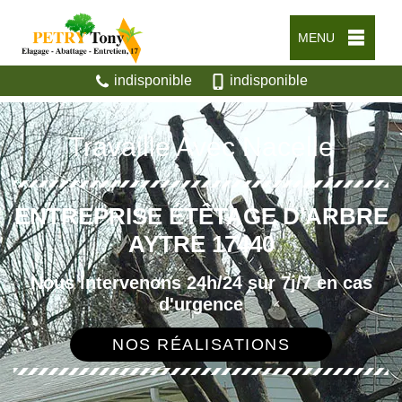
MENU
indisponible
indisponible
Travaille Avec Nacelle
ENTREPRISE ÉTÊTAGE D'ARBRE
AYTRE 17440
Nous intervenons 24h/24 sur 7j/7 en cas
d'urgence
NOS RÉALISATIONS