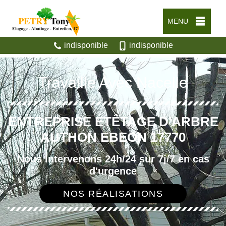
MENU
indisponible
indisponible
Travaille Avec Nacelle
ENTREPRISE ÉTÊTAGE D'ARBRE
AUTHON EBEON 17770
Nous intervenons 24h/24 sur 7j/7 en cas
d'urgence
NOS RÉALISATIONS