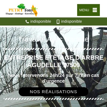
MENU
indisponible
indisponible
Travaille Avec Nacelle
ENTREPRISE ÉTÊTAGE D'ARBRE
AGUDELLE 17500
Nous intervenons 24h/24 sur 7j/7 en cas
d'urgence
NOS RÉALISATIONS