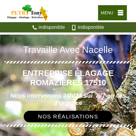
MENU
indisponible
indisponible
Travaille Avec Nacelle
ENTREPRISE ÉLAGAGE
ROMAZIERES 17510
Nous intervenons 24h/24 sur 7j/7 en cas
d'urgence
NOS RÉALISATIONS