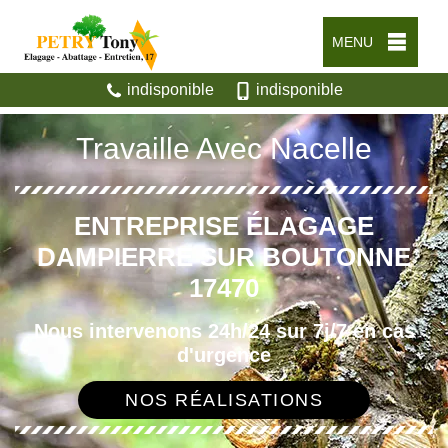
MENU
indisponible
indisponible
Travaille Avec Nacelle
ENTREPRISE ÉLAGAGE
DAMPIERRE SUR BOUTONNE
17470
Nous intervenons 24h/24 sur 7j/7 en cas
d'urgence
NOS RÉALISATIONS