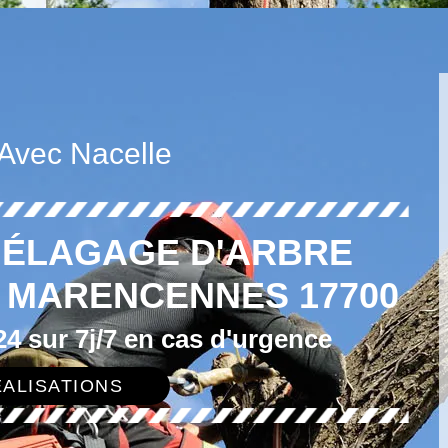
 Avec Nacelle
N ÉLAGAGE D'ARBRE
E MARENCENNES 17700
4 sur 7j/7 en cas d'urgence
ALISATIONS