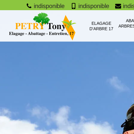
indisponible
indisponible
indi
ABA
ELAGAGE
ARBRES
D'ARBRE 17