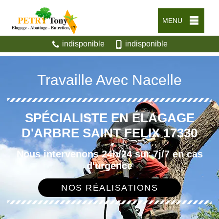
MENU
indisponible
indisponible
Travaille Avec Nacelle
SPÉCIALISTE EN ÉLAGAGE
D'ARBRE SAINT FELIX 17330
Nous intervenons 24h/24 sur 7j/7 en cas
d'urgence
NOS RÉALISATIONS