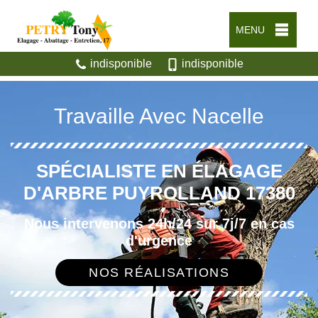
MENU
indisponible
indisponible
Travaille Avec Nacelle
SPÉCIALISTE EN ÉLAGAGE
D'ARBRE PUYROLLAND 17380
Nous intervenons 24h/24 sur 7j/7 en cas
d'urgence
NOS RÉALISATIONS