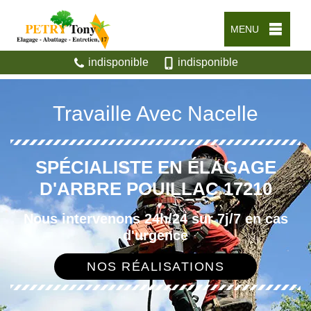
MENU
indisponible
indisponible
Travaille Avec Nacelle
SPÉCIALISTE EN ÉLAGAGE
D'ARBRE POUILLAC 17210
Nous intervenons 24h/24 sur 7j/7 en cas
d'urgence
NOS RÉALISATIONS