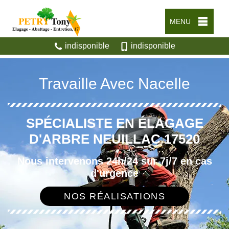
MENU
indisponible
indisponible
Travaille Avec Nacelle
SPÉCIALISTE EN ÉLAGAGE
D'ARBRE NEUILLAC 17520
Nous intervenons 24h/24 sur 7j/7 en cas
d'urgence
NOS RÉALISATIONS