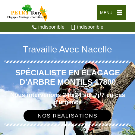
MENU
indisponible
indisponible
Travaille Avec Nacelle
SPÉCIALISTE EN ÉLAGAGE
D'ARBRE MONTILS 17800
Nous intervenons 24h/24 sur 7j/7 en cas
d'urgence
NOS RÉALISATIONS