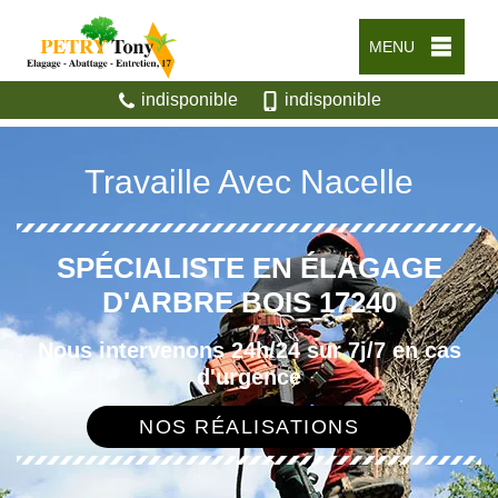
MENU
indisponible
indisponible
Travaille Avec Nacelle
SPÉCIALISTE EN ÉLAGAGE
D'ARBRE BOIS 17240
Nous intervenons 24h/24 sur 7j/7 en cas
d'urgence
NOS RÉALISATIONS