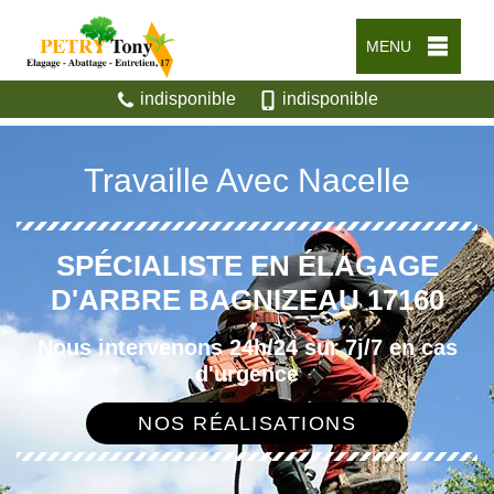
MENU
indisponible
indisponible
Travaille Avec Nacelle
SPÉCIALISTE EN ÉLAGAGE
D'ARBRE BAGNIZEAU 17160
Nous intervenons 24h/24 sur 7j/7 en cas
d'urgence
NOS RÉALISATIONS