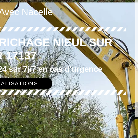
 Avec Nacelle
RICHAGE NIEUL SUR
 17137
4 sur 7j/7 en cas d'urgence
ALISATIONS