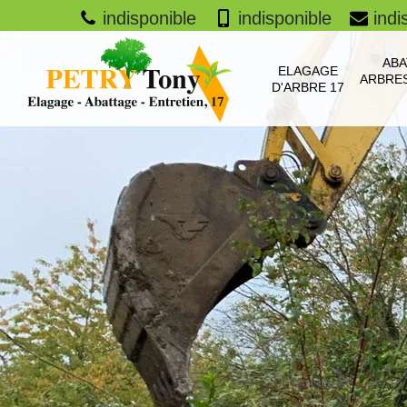
indisponible
indisponible
indi
ABA
ELAGAGE
ARBRES
D'ARBRE 17