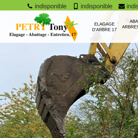
indisponible
indisponible
indi
ABA
ELAGAGE
ARBRES
D'ARBRE 17