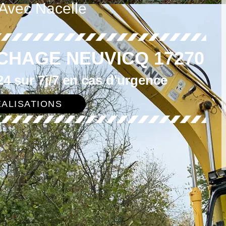
 Avec Nacelle
CHAGE NEUVICQ 17270
4 sur 7j/7 en cas d'urgence
ALISATIONS