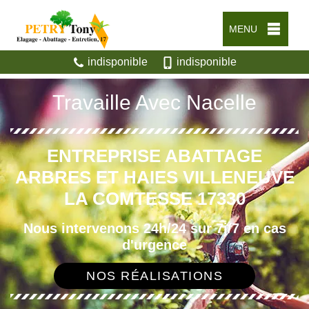
MENU
indisponible
indisponible
Travaille Avec Nacelle
ENTREPRISE ABATTAGE
ARBRES ET HAIES VILLENEUVE
LA COMTESSE 17330
Nous intervenons 24h/24 sur 7j/7 en cas
d'urgence
NOS RÉALISATIONS