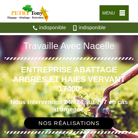
MENU
indisponible
indisponible
Travaille Avec Nacelle
ENTREPRISE ABATTAGE
ARBRES ET HAIES VERVANT
17400
Nous intervenons 24h/24 sur 7j/7 en cas
d'urgence
NOS RÉALISATIONS