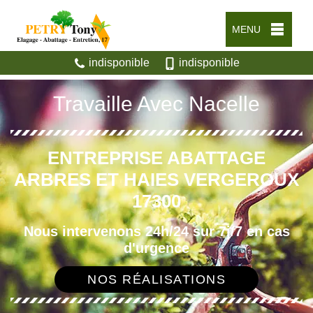
MENU
indisponible
indisponible
Travaille Avec Nacelle
ENTREPRISE ABATTAGE
ARBRES ET HAIES VERGEROUX
17300
Nous intervenons 24h/24 sur 7j/7 en cas
d'urgence
NOS RÉALISATIONS