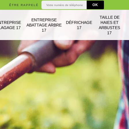
ÊTRE RAPPELÉ
TAILLE DE
ENTREPRISE
NTREPRISE
DÉFRICHAGE
HAIES ET
ABATTAGE ARBRE
LAGAGE 17
17
ARBUSTES
17
17