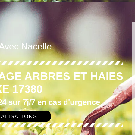
 Avec Nacelle
AGE ARBRES ET HAIES
E 17380
4 sur 7j/7 en cas d'urgence
ALISATIONS