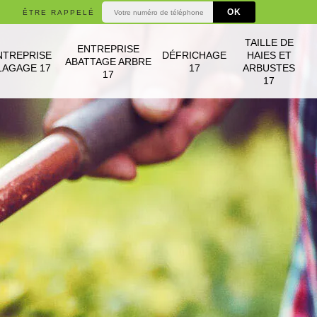
ÊTRE RAPPELÉ
TAILLE DE
ENTREPRISE
NTREPRISE
DÉFRICHAGE
HAIES ET
ABATTAGE ARBRE
LAGAGE 17
17
ARBUSTES
17
17