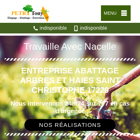
MENU
indisponible
indisponible
Travaille Avec Nacelle
ENTREPRISE ABATTAGE
ARBRES ET HAIES SAINT
CHRISTOPHE 17220
Nous intervenons 24h/24 sur 7j/7 en cas
d'urgence
NOS RÉALISATIONS