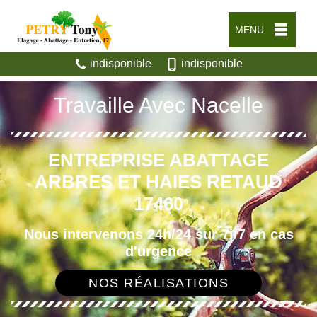
MENU
indisponible
indisponible
Travaille Avec Nacelle
ENTREPRISE ABATTAGE
ARBRES ET HAIES RETAUD
17460
Nous intervenons 24h/24 sur 7j/7 en cas
d'urgence
NOS RÉALISATIONS