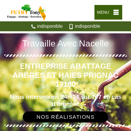
MENU
indisponible
indisponible
Travaille Avec Nacelle
ENTREPRISE ABATTAGE
ARBRES ET HAIES PRIGNAC
17160
Nous intervenons 24h/24 sur 7j/7 en cas
d'urgence
NOS RÉALISATIONS