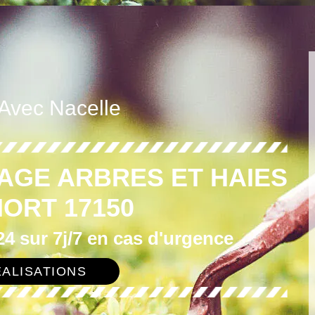
 Avec Nacelle
AGE ARBRES ET HAIES
IORT 17150
4 sur 7j/7 en cas d'urgence
ALISATIONS