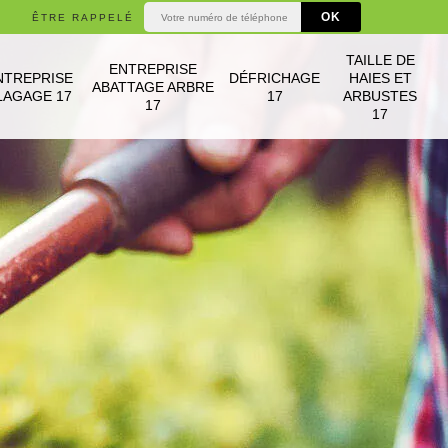
ÊTRE RAPPELÉ
TAILLE DE
ENTREPRISE
NTREPRISE
DÉFRICHAGE
HAIES ET
ABATTAGE ARBRE
LAGAGE 17
17
ARBUSTES
17
17