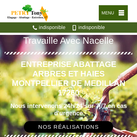
MENU
indisponible
indisponible
Travaille Avec Nacelle
ENTREPRISE ABATTAGE
ARBRES ET HAIES
MONTPELLIER DE MEDILLAN
17260
Nous intervenons 24h/24 sur 7j/7 en cas
d'urgence
NOS RÉALISATIONS