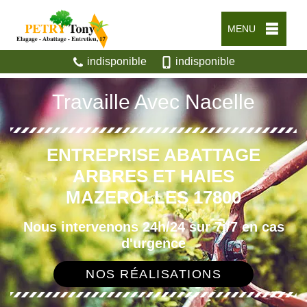
MENU
indisponible
indisponible
Travaille Avec Nacelle
ENTREPRISE ABATTAGE
ARBRES ET HAIES
MAZEROLLES 17800
Nous intervenons 24h/24 sur 7j/7 en cas
d'urgence
NOS RÉALISATIONS