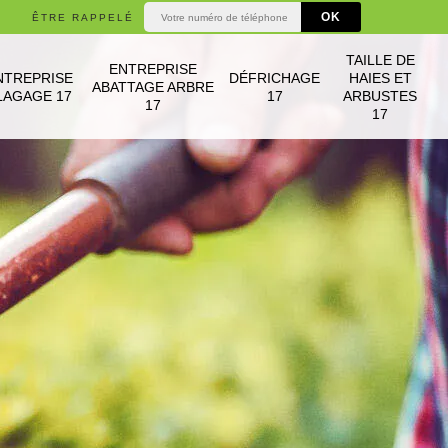
ÊTRE RAPPELÉ
TAILLE DE
ENTREPRISE
NTREPRISE
DÉFRICHAGE
HAIES ET
ABATTAGE ARBRE
LAGAGE 17
17
ARBUSTES
17
17