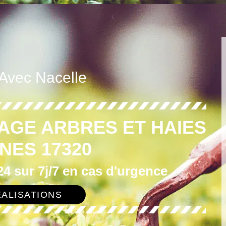
 Avec Nacelle
AGE ARBRES ET HAIES
NES 17320
4 sur 7j/7 en cas d'urgence
ALISATIONS