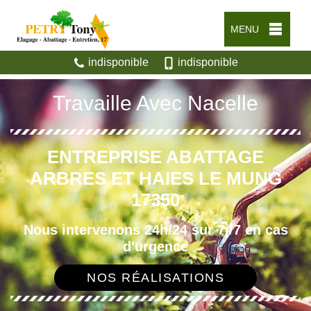
MENU
indisponible
indisponible
Travaille Avec Nacelle
ENTREPRISE ABATTAGE
ARBRES ET HAIES LE MUNG
17350
Nous intervenons 24h/24 sur 7j/7 en cas
d'urgence
NOS RÉALISATIONS