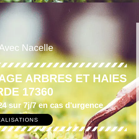
 Avec Nacelle
AGE ARBRES ET HAIES
RDE 17360
4 sur 7j/7 en cas d'urgence
ALISATIONS