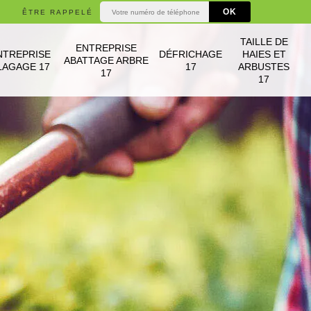
ÊTRE RAPPELÉ
TAILLE DE
ENTREPRISE
NTREPRISE
DÉFRICHAGE
HAIES ET
ABATTAGE ARBRE
LAGAGE 17
17
ARBUSTES
17
17