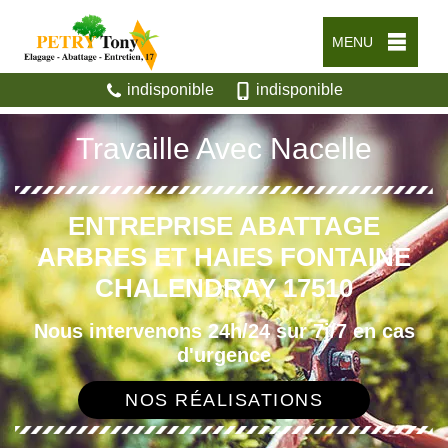
MENU
indisponible
indisponible
Travaille Avec Nacelle
ENTREPRISE ABATTAGE
ARBRES ET HAIES FONTAINE
CHALENDRAY 17510
Nous intervenons 24h/24 sur 7j/7 en cas
d'urgence
NOS RÉALISATIONS