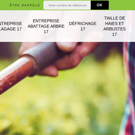
ÊTRE RAPPELÉ
TAILLE DE
ENTREPRISE
NTREPRISE
DÉFRICHAGE
HAIES ET
ABATTAGE ARBRE
LAGAGE 17
17
ARBUSTES
17
17