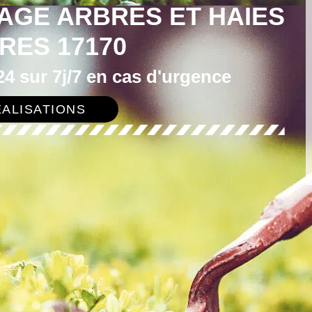
AGE ARBRES ET HAIES
RES 17170
4 sur 7j/7 en cas d'urgence
ALISATIONS