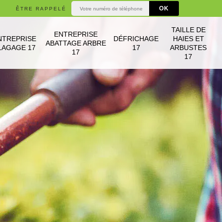
ÊTRE RAPPELÉ
TAILLE DE
ENTREPRISE
NTREPRISE
DÉFRICHAGE
HAIES ET
ABATTAGE ARBRE
LAGAGE 17
17
ARBUSTES
17
17